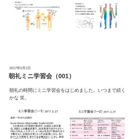
投
2017年3月1日
稿
朝礼ミニ学習会（001）
日:
朝礼の時間にミニ学習会をはじめました。いつまで続く
かな 笑。