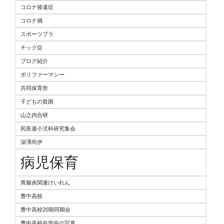
コロナ後遺症
コロナ禍
スポーツブラ
チック症
ブログ紹介
ポリファーマシー
共同保育所
子どもの貧困
山之内合研
民医連小児科研究集会
深澤尚伊
病児保育
胃腸炎関連けいれん
豊中高校
豊中高校20期同期会
豊中高校在学中の写真