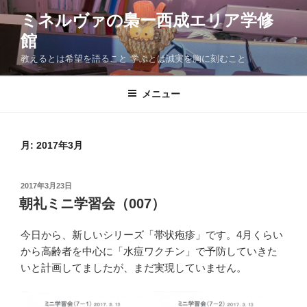
コ
ミネルヴァの梟ー西成エリア学修
ン
館
テ
ン
教えるとは希望を語ること 学ぶとは誠実を胸に刻むこと
ツ
へ
メニュー
ス
キ
ッ
月:
2017年3月
プ
投
2017年3月23日
稿
朝礼ミニ学習会（007）
日:
今日から、新しいシリーズ「帯状疱疹」です。4月くらい
から高齢者を中心に「水痘ワクチン」で予防していきた
いと計画してましたが、まだ実現していません。