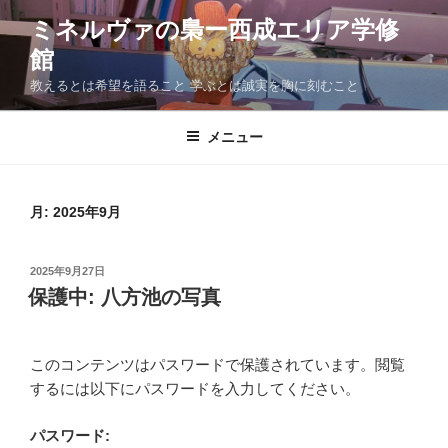
コ
ミネルヴァの梟ー西成エリア学修
ン
館
テ
ン
教えるとは希望を語ること 学ぶとは誠実を胸に刻むこと
ツ
へ
メニュー
ス
キ
ッ
月:
2025年9月
プ
投
2025年9月27日
稿
保護中: 八方池の写真
日:
このコンテンツはパスワードで保護されています。閲覧
するには以下にパスワードを入力してください。
パスワード: