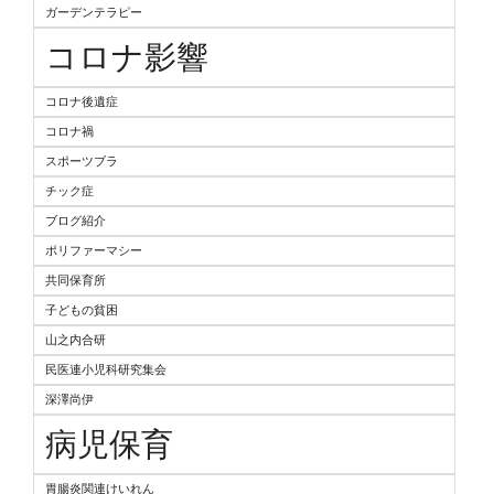
ガーデンテラピー
コロナ影響
コロナ後遺症
コロナ禍
スポーツブラ
チック症
ブログ紹介
ポリファーマシー
共同保育所
子どもの貧困
山之内合研
民医連小児科研究集会
深澤尚伊
病児保育
胃腸炎関連けいれん