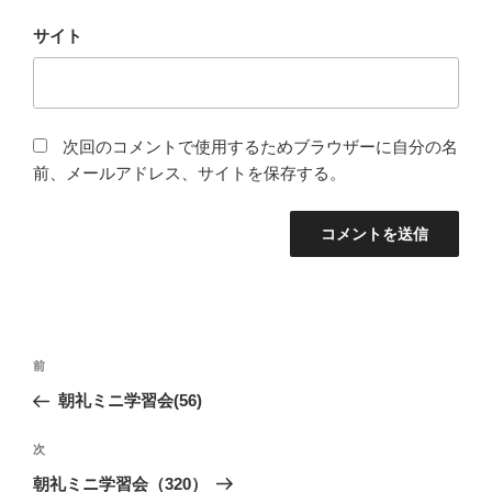
サイト
次回のコメントで使用するためブラウザーに自分の名
前、メールアドレス、サイトを保存する。
投
前
前
稿
の
朝礼ミニ学習会(56)
ナ
投
ビ
稿
次
次
ゲ
の
朝礼ミニ学習会（320）