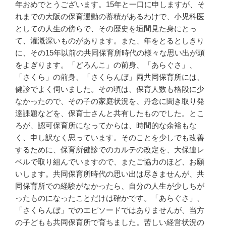
年おめでとうございます。15年と一口に申しますが、そ
れまでの大阪の保育運動の蓄積があるわけで、小児科医
としての人生の傍らで、その歴史を垣間見た身にとっ
て、灌漑深いものがあります。また、年をとるとしきり
に、その15年以前の共同保育所時代の様々な思い出が頭
をよぎります。「どろんこ」の前身、「あらぐさ」、
「さくら」の前身、「さくらんぼ」両共同保育所には、
健診でよく伺いました。その頃は、保育人数も格段に少
なかったので、その子の家庭状況を、丹念に聞き取り発
達課題などを、保育士さんと共有したものでした。とこ
ろが、認可保育所になってからは、時間的な余裕もな
く、申し訳なく思っています。そのことを少しでも改善
するために、保育所健診でのカルテの改定を、大保連レ
ベルで取り組んでいますので、またご協力のほど、お願
いします。共同保育所時代の思い出は尽きませんが、共
同保育所での経験がなかったら、自分の人生が少しちが
ったものになったことだけは確かです。「あらぐさ」、
「さくらんぼ」でのエピソードではありませんが、当方
の子どもも共同保育所で育ちました。苦しい経営状況の