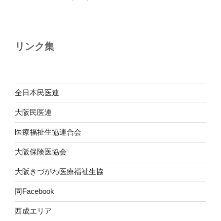
投
ー
稿
シ
ョ
リンク集
ン
全日本民医連
大阪民医連
医療福祉生協連合会
大阪保険医協会
大阪きづがわ医療福祉生協
同Facebook
西成エリア