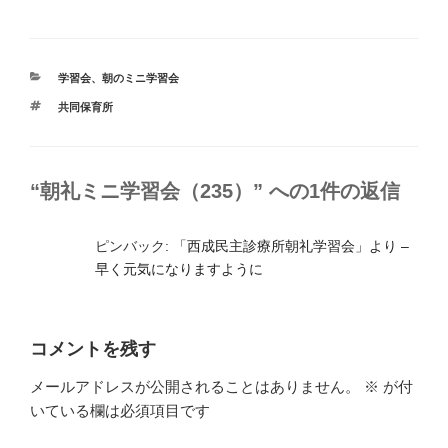
カ
学習会
、
朝のミニ学習会
テ
タ
共同保育所
ゴ
グ
リ
ー
“朝礼ミニ学習会（235）” への1件の返信
ピンバック:
「西成民主診療所朝礼学習会」より –
早く元気になりますように
コメントを残す
メールアドレスが公開されることはありません。
※
が付
いている欄は必須項目です