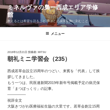
コ
ミネルヴァの梟ー西成エリア学修
ン
館
テ
ン
教えるとは希望を語ること 学ぶとは誠実を胸に刻むこと
ツ
へ
メニュー
ス
キ
ッ
投
2018年12月21日
投稿者:
MITSU
プ
稿
朝礼ミニ学習会（235）
日:
西成若草会設立15周年のつどい、来賓を「代表」して挨
拶してきました。
もう一つは、民医連新聞2019年新年号掲載予定の病児保
育「まつぼっくり」の記事。
—————
祝辞全文
大阪きづがわ医療福祉生協の大里です。若草会創立15周