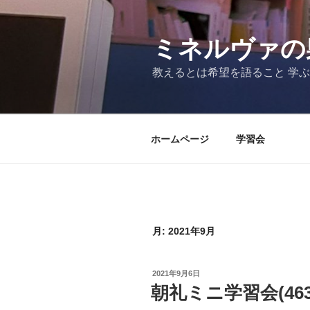
コ
ン
テ
ミネルヴァの
ン
教えるとは希望を語ること 学
ツ
へ
ス
キ
ホームページ
学習会
ッ
プ
月:
2021年9月
投
2021年9月6日
稿
朝礼ミニ学習会(463
日: