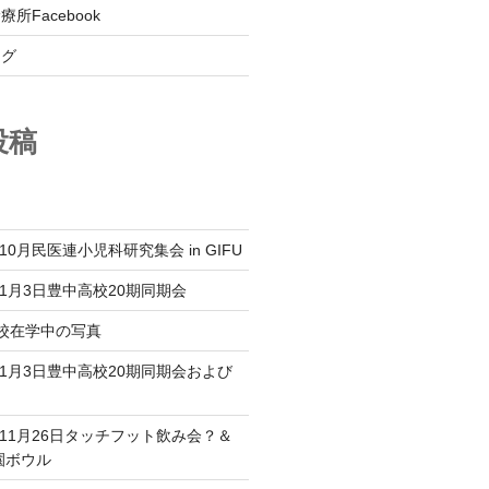
所Facebook
ログ
投稿
年10月民医連小児科研究集会 in GIFU
9年1月3日豊中高校20期同期会
高校在学中の写真
9年1月3日豊中高校20期同期会および
？
0年11月26日タッチフット飲み会？＆
園ボウル