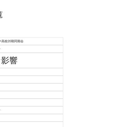
覧
豊中高校20期同期会
ー
ナ影響
ー