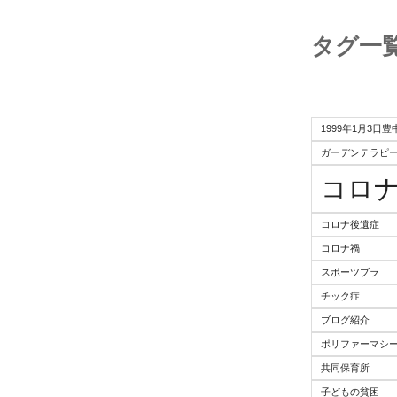
タグ一
1999年1月3日
ガーデンテラピ
コロ
コロナ後遺症
コロナ禍
スポーツブラ
チック症
ブログ紹介
ポリファーマシ
共同保育所
子どもの貧困