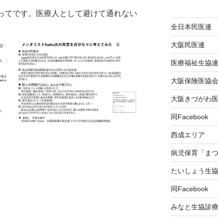
ぐってです。医療人として避けて通れない
全日本民医連
大阪民医連
医療福祉生協
大阪保険医協
大阪きづがわ
同Facebook
西成エリア
病児保育「ま
たいしょう生
同Facebook
みなと生協診療所