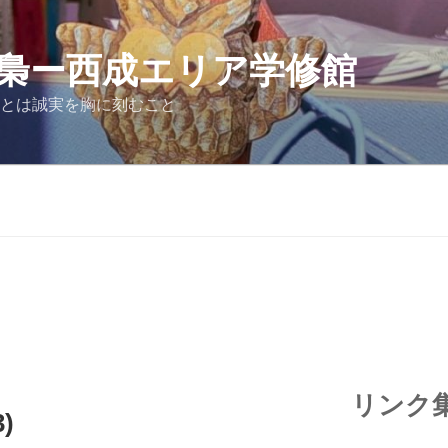
梟ー西成エリア学修館
ぶとは誠実を胸に刻むこと
リンク
)