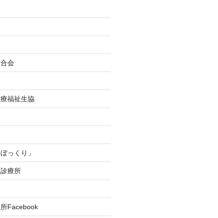
連合会
会
医療福祉生協
つぼっくり」
協診療所
Facebook