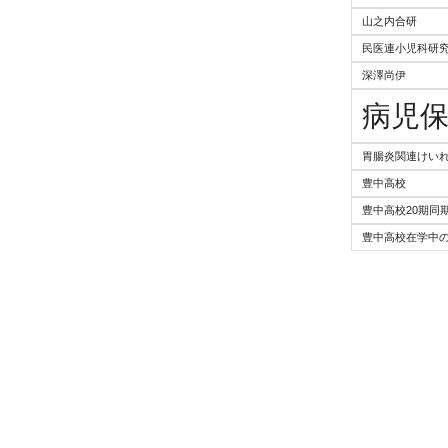
山之内合研
民医連小児科研
深澤尚伊
病児
胃腸炎関連けい
豊中高校
豊中高校20期同
豊中高校在学中