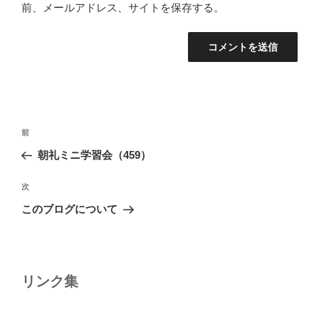
前、メールアドレス、サイトを保存する。
投
前
前
稿
の
朝礼ミニ学習会（459）
ナ
投
ビ
稿
次
次
ゲ
の
このブログについて
投
ー
稿
シ
ョ
リンク集
ン