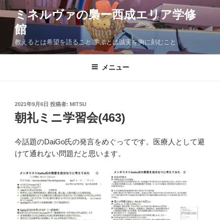
コ
ミネルヴァの梟ー西成エリア学修
ン
館
テ
ン
教えるとは希望を語ること 学ぶとは誠実を胸に刻むこと
ツ
へ
メニュー
ス
キ
ッ
投
2021年9月6日
投稿者:
MITSU
プ
稿
朝礼ミニ学習会(463)
日:
今話題のDaiGo氏の発言をめぐってです。医療人として避
けて通れない問題だと思います。