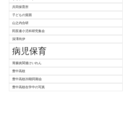
共同保育所
子どもの貧困
山之内合研
民医連小児科研究集会
深澤尚伊
病児保育
胃腸炎関連けいれん
豊中高校
豊中高校20期同期会
豊中高校在学中の写真