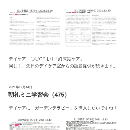
デイケア 〇〇OTより「終末期ケア」
同じく、先日のデイケア室からの話題提供が続きます。
投
2021年12月14日
稿
朝礼ミニ学習会（475）
日:
デイケアに「ガーデンテラピー」を導入したいですね！