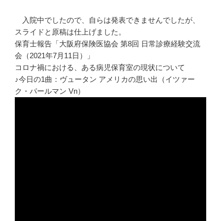
入院中でしたので、自らは発表できませんでしたが、
スライドと原稿は仕上げました。
保育士報告「大阪府保険医協会 第8回 日常診療経験交流
会（2021年7月11日）」
コロナ禍における、ある病児保育室の現状について
♪今日の1曲：ヴュータン アメリカの思い出（イツァー
ク・パールマン Vn）