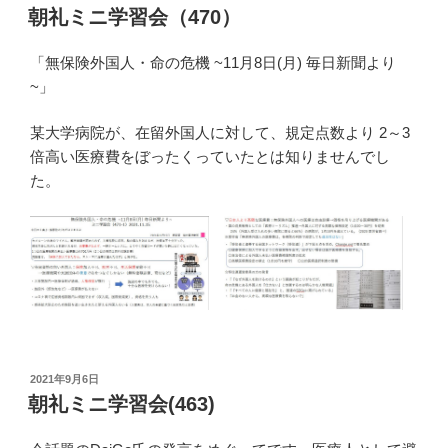
稿
朝礼ミニ学習会（470）
日:
「無保険外国人・命の危機 ~11月8日(月) 毎日新聞より
~」
某大学病院が、在留外国人に対して、規定点数より 2～3
倍高い医療費をぼったくっていたとは知りませんでし
た。
投
2021年9月6日
稿
朝礼ミニ学習会(463)
日: