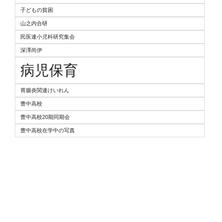
子どもの貧困
山之内合研
民医連小児科研究集会
深澤尚伊
病児保育
胃腸炎関連けいれん
豊中高校
豊中高校20期同期会
豊中高校在学中の写真