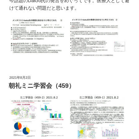
今話題のDaiGo氏の発言をめぐってです。医療人として避
けて通れない問題だと思います。
投
2021年8月2日
稿
朝礼ミニ学習会（459）
日: