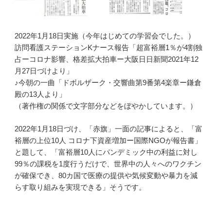
2022年1月18日実施（今年はじめての学習会でした。）
訪問看護ステーションKナース報告「超富裕層1％が4割独
占ーコロナ影響、格差拡大拍車ー大阪日日新聞2021年12
月27日づけより」
♪今朝の一曲「ドボルザーク・交響曲第9番第4楽章ー鎌倉
殿の13人より」
（著作権の関係で文字部分などをぼやかしています。）
2022年1月18日づけ、「赤旗」一面の記事によると、「富
裕層の上位10人 コロナ下資産増加ー国際NGOが報告書」
と題して、「富裕層10人にパンデミック中の利益に対し
99％の課税を1度行うだけで、世界中の人々へのワクチン
が確保でき、80カ国で医療の提供や気候変動や暴力を減
らす取り組みを実現できる」そうです。