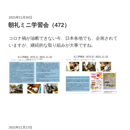
投
2021年11月26日
稿
朝礼ミニ学習会（472）
日:
コロナ禍が油断できない今、日本各地でも、企画されて
いますが、継続的な取り組みが大事ですね。
投
2021年11月17日