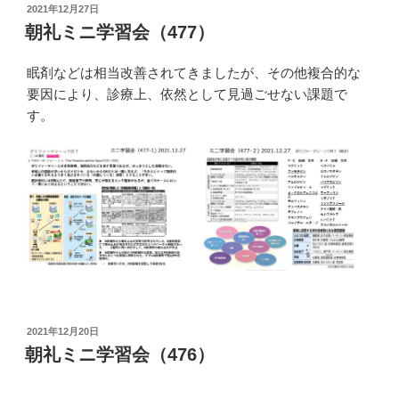
投
2021年12月27日
稿
朝礼ミニ学習会（477）
日:
眠剤などは相当改善されてきましたが、その他複合的な
要因により、診療上、依然として見過ごせない課題で
す。
投
2021年12月20日
稿
朝礼ミニ学習会（476）
日: