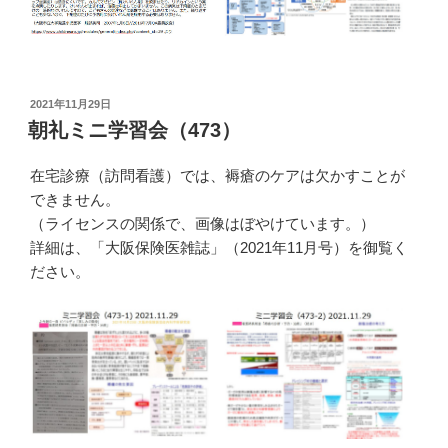
投
2021年11月29日
稿
朝礼ミニ学習会（473）
日:
在宅診療（訪問看護）では、褥瘡のケアは欠かすことが
できません。
（ライセンスの関係で、画像はぼやけています。）
詳細は、「大阪保険医雑誌」（2021年11月号）を御覧く
ださい。