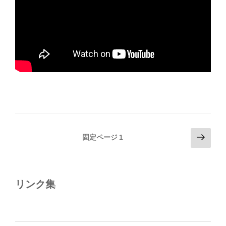
投
次
固定ページ
1
の
稿
ペ
の
ー
ペ
ジ
リンク集
ー
ジ
送