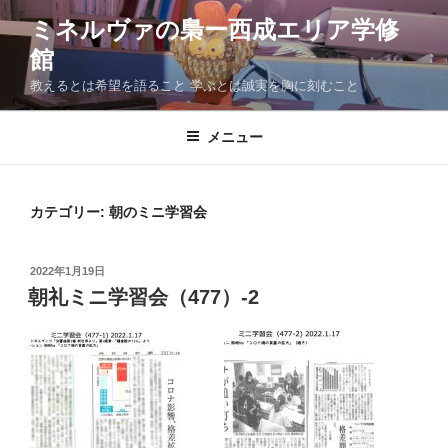
コ
ミネルヴァの梟ー西成エリア学修
ン
館
テ
ン
教えるとは希望を語ること 学ぶとは誠実を胸に刻むこと
ツ
へ
メニュー
ス
キ
ッ
カテゴリー:
朝のミニ学習会
プ
投
2022年1月19日
稿
朝礼ミニ学習会（477）-2
日: