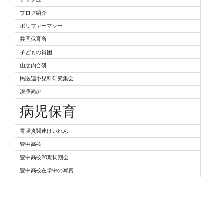
ブログ紹介
ポリファーマシー
共同保育所
子どもの貧困
山之内合研
民医連小児科研究集会
深澤尚伊
病児保育
胃腸炎関連けいれん
豊中高校
豊中高校20期同期会
豊中高校在学中の写真