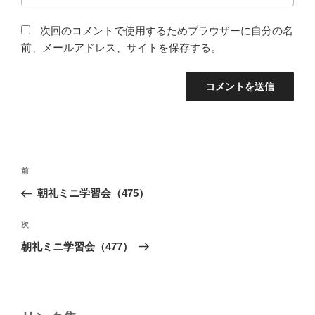
次回のコメントで使用するためブラウザーに自分の名
前、メールアドレス、サイトを保存する。
投
前
前
稿
の
朝礼ミニ学習会（475）
ナ
投
ビ
稿
次
次
ゲ
の
朝礼ミニ学習会（477）
投
ー
稿
シ
ョ