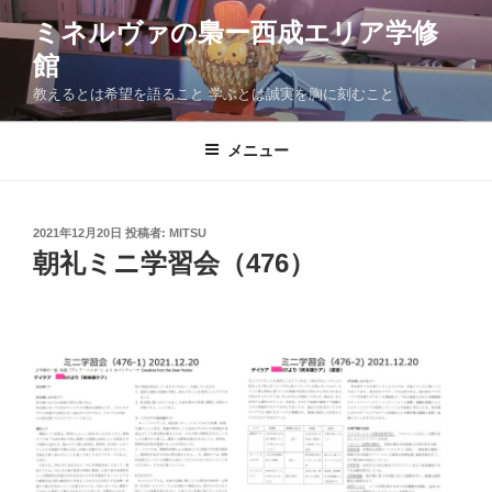
コ
ミネルヴァの梟ー西成エリア学修
ン
館
テ
ン
教えるとは希望を語ること 学ぶとは誠実を胸に刻むこと
ツ
へ
メニュー
ス
キ
ッ
投
2021年12月20日
投稿者:
MITSU
プ
稿
朝礼ミニ学習会（476）
日: